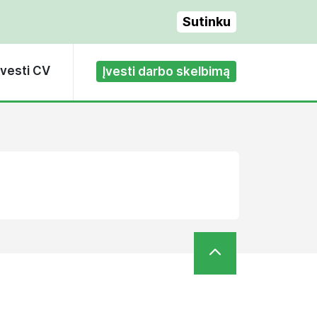
Sutinku
Įvesti CV
Įvesti darbo skelbimą