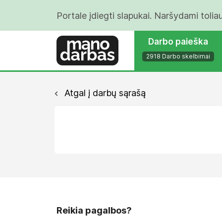
Portale įdiegti slapukai. Naršydami tolia
Darbo paieška
2918 Darbo skelbimai
Atgal į darbų sąrašą
Reikia pagalbos?