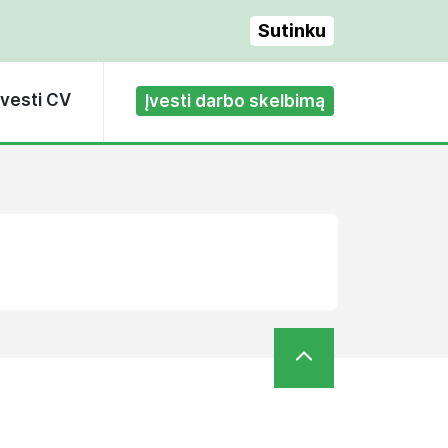
Sutinku
Įvesti CV
Įvesti darbo skelbimą