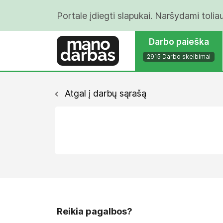
Portale įdiegti slapukai. Naršydami tolia
Darbo paieška
2915 Darbo skelbimai
Atgal į darbų sąrašą
Reikia pagalbos?