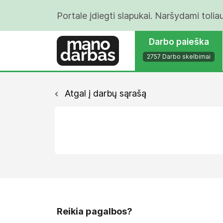
Portale įdiegti slapukai. Naršydami tolia
Darbo paieška
2757 Darbo skelbimai
Atgal į darbų sąrašą
Reikia pagalbos?