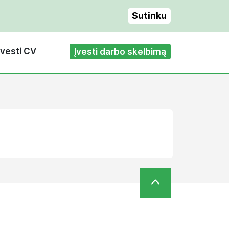
Sutinku
Įvesti CV
Įvesti darbo skelbimą