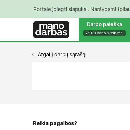
Portale įdiegti slapukai. Naršydami tolia
Darbo paieška
2593 Darbo skelbimai
Atgal į darbų sąrašą
Reikia pagalbos?