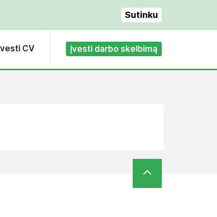
Sutinku
Įvesti CV
Įvesti darbo skelbimą