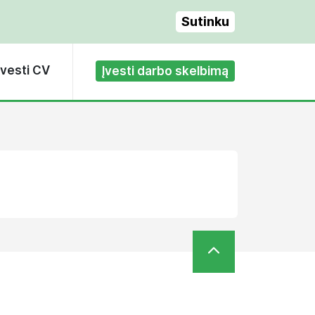
Sutinku
Įvesti CV
Įvesti darbo skelbimą