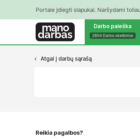
Portale įdiegti slapukai. Naršydami tolia
Darbo paieška
2804 Darbo skelbimai
Atgal į darbų sąrašą
Reikia pagalbos?