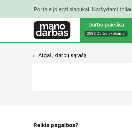
Portale įdiegti slapukai. Naršydami tolia
Darbo paieška
2593 Darbo skelbimai
Atgal į darbų sąrašą
Reikia pagalbos?