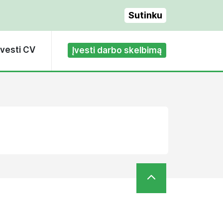
Sutinku
Įvesti CV
Įvesti darbo skelbimą