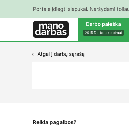
Portale įdiegti slapukai. Naršydami tolia
Darbo paieška
2915 Darbo skelbimai
Atgal į darbų sąrašą
Reikia pagalbos?