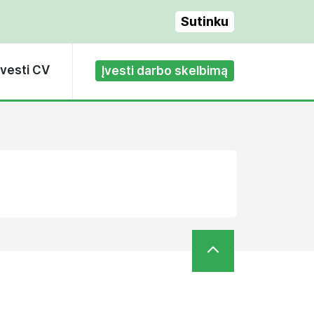
Sutinku
Įvesti CV
Įvesti darbo skelbimą