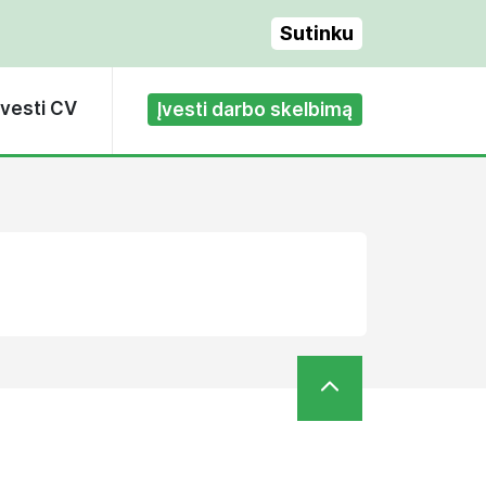
Sutinku
Įvesti CV
Įvesti darbo skelbimą