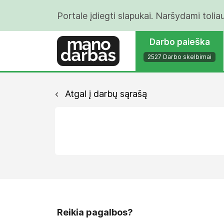
Portale įdiegti slapukai. Naršydami tolia
Darbo paieška
2527 Darbo skelbimai
Atgal į darbų sąrašą
Reikia pagalbos?