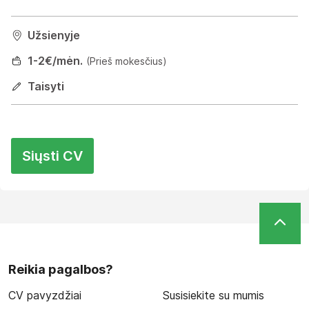
Užsienyje
1
-2
€/mėn.
(Prieš mokesčius)
Taisyti
Siųsti CV
Reikia pagalbos?
CV pavyzdžiai
Susisiekite su mumis