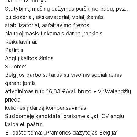
Darbo užduotys:
Statybinių mašinų dažymas purškimo būdu, pvz.,
buldozeriai, ekskavatoriai, volai, žemės
stabilizatoriai, asfaltavimo frezos
Naudojimasis tinkamais darbo įrankiais
Reikalavimai:
Patirtis
Anglų kalbos žinios
Siūlome:
Belgijos darbo sutartis su visomis socialinėmis
garantijomis
atlyginimas nuo 16,83 €/val. bruto + viršvalandžių
priedai
kelionės į darbą kompensavimas
Susidomėję kandidatai prašome siųsti CV anglų
kalba el. paštu:
El. pašto tema: „Pramonės dažytojas Belgija”