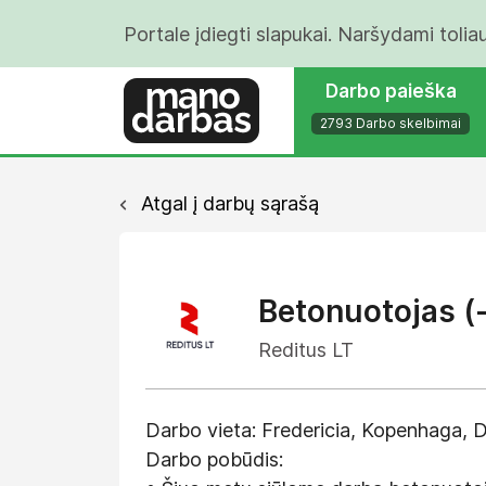
Portale įdiegti slapukai. Naršydami tolia
Darbo paieška
2793 Darbo skelbimai
Atgal į darbų sąrašą
Betonuotojas (
Reditus LT
Darbo vieta: Fredericia, Kopenhaga, D
Darbo pobūdis: