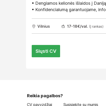
• Dengiamos kelionės išlaidos į Daniją
• Konfidencialumą garantuojame, info
Vilnius
17
-18
€/val.
(Į rankas)
Siųsti CV
Reikia pagalbos?
CV pavyzdžiai
Susisiekite su mumis