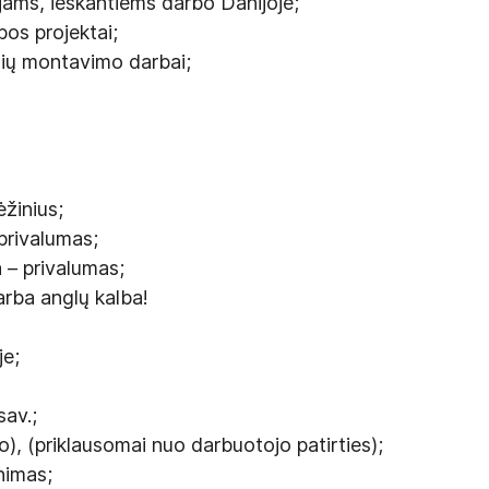
ams, ieškantiems darbo Danijoje;
bos projektai;
nių montavimo darbai;
ėžinius;
privalumas;
 – privalumas;
arba anglų kalba!
je;
sav.;
), (priklausomai nuo darbuotojo patirties);
nimas;