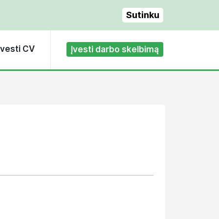
Sutinku
Įvesti CV
Įvesti darbo skelbimą