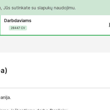
u, Jūs sutinkate su slapukų naudojimu.
Darbdaviams
28447 CV
-a)
anija.