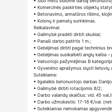
• Šiuo metu siūlome darbą betonuotoj
• Komercinės paskirties objektų staty
• Betonavimo, armatūros rišimo, kloji
• Kolonų ir pamatų surinkimas.
Reikalavimai:
• Galimybė pradėti dirbti skubiai;
• Panaši darbo patirtis 1 m.;
• Gebėjimas dirbti pagal techninius br
• Gebėjimas susikalbėti anglų kalba – 
• Vairuotojo pažymėjimas B kategorija
• Gyvenimo aprašymus siųsti lietuvių 
Suteikiame:
• Ilgalaikis betonuotojo darbas Danijo
• Galimybė dirbti rotacijomis 8/2;
• Darbo valandų skaičius: vid. 45 val./
• Darbo užmokestis: 17-18 €/val. (neto
• Suteikiamas nemokamas apgyvendi