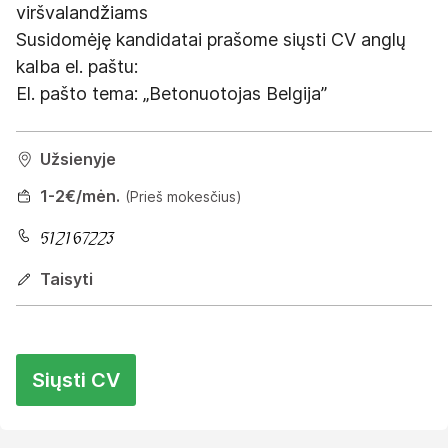
viršvalandžiams
Susidomėję kandidatai prašome siųsti CV anglų
kalba el. paštu:
El. pašto tema: „Betonuotojas Belgija”
Užsienyje
1
-2
€/mėn.
(Prieš mokesčius)
Taisyti
Siųsti CV