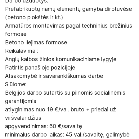
Darbo užduotys:
Prefabrikuotų namų elementų gamyba dirbtuvėse
(betono plokštės ir kt.)
Armatūros montavimas pagal techninius brėžinius
formose
Betono liejimas formose
Reikalavimai:
Anglų kalbos žinios komunikaciniame lygyje
Patirtis panašioje pozicijoje
Atsakomybė ir savarankiškumas darbe
Siūlome:
Belgijos darbo sutartis su pilnomis socialinėmis
garantijomis
atlyginimas nuo 19 €/val. bruto + priedai už
viršvalandžius
apgyvendinimas: 60 €/savaitę
minimalus darbo laikas: 45 val./savaitę, galimybė