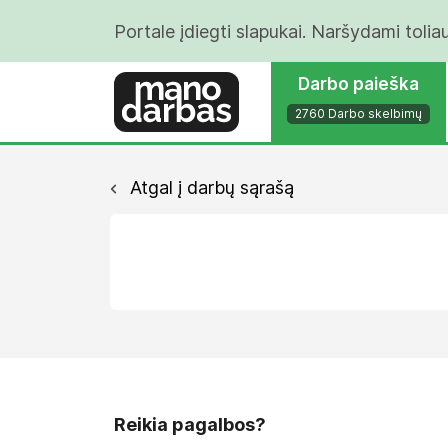
Portale įdiegti slapukai. Naršydami tolia
Darbo paieška
2760 Darbo skelbimų
Atgal į darbų sąrašą
Reikia pagalbos?