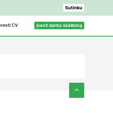
Sutinku
Įvesti CV
Įvesti darbo skelbimą