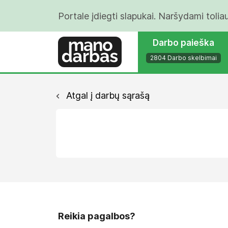
Portale įdiegti slapukai. Naršydami tolia
Darbo paieška
2804 Darbo skelbimai
Atgal į darbų sąrašą
Reikia pagalbos?