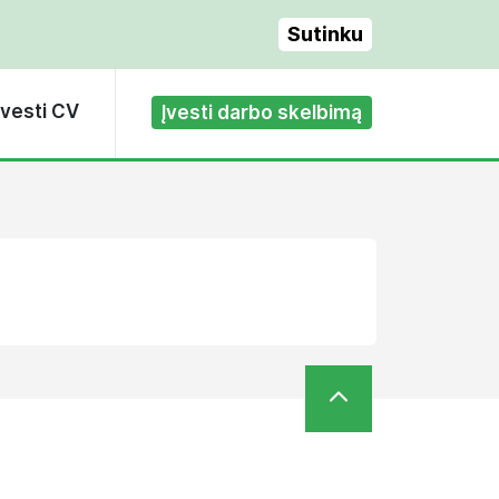
Sutinku
Įvesti CV
Įvesti darbo skelbimą