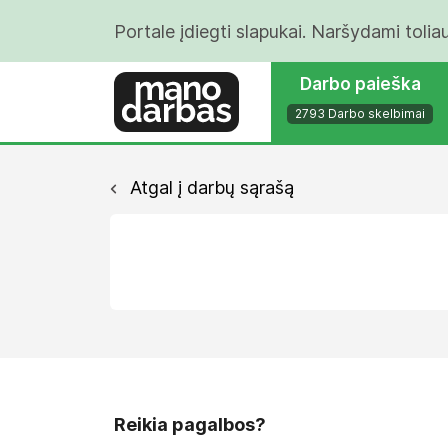
Portale įdiegti slapukai. Naršydami tolia
Darbo paieška
2793 Darbo skelbimai
Atgal į darbų sąrašą
Reikia pagalbos?