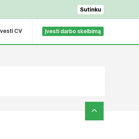
Sutinku
Įvesti CV
Įvesti darbo skelbimą