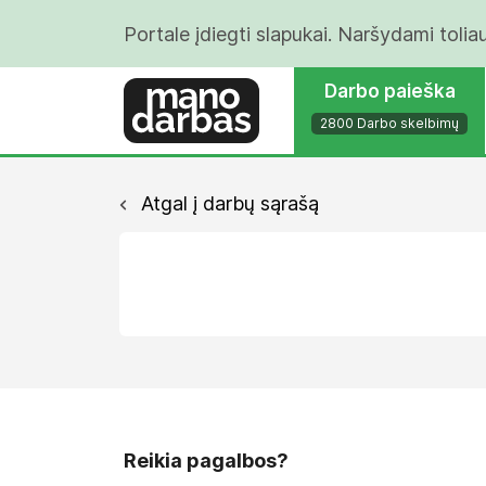
Portale įdiegti slapukai. Naršydami tolia
Darbo paieška
2800 Darbo skelbimų
Atgal į darbų sąrašą
Reikia pagalbos?