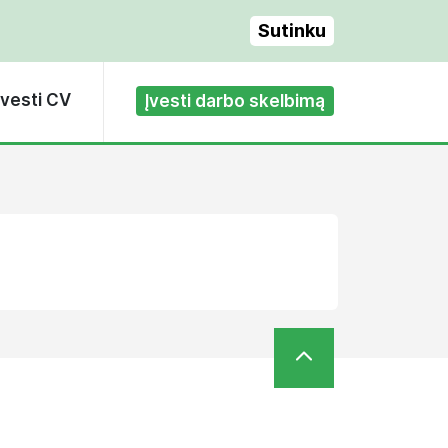
Sutinku
Įvesti CV
Įvesti darbo skelbimą