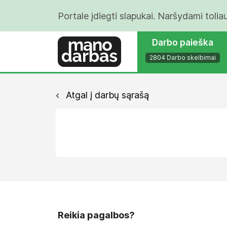
Portale įdiegti slapukai. Naršydami tolia
Darbo paieška
2804 Darbo skelbimai
Atgal į darbų sąrašą
Reikia pagalbos?