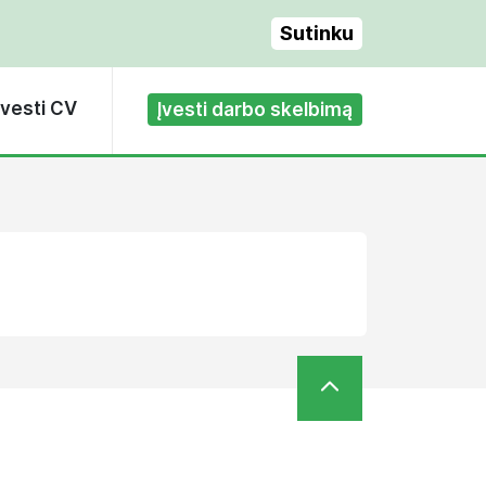
Sutinku
Įvesti CV
Įvesti darbo skelbimą