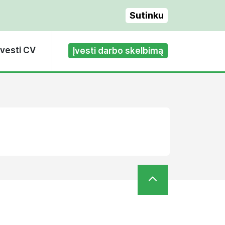
Sutinku
Įvesti CV
Įvesti darbo skelbimą