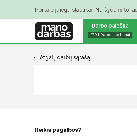
Portale įdiegti slapukai. Naršydami tolia
Darbo paieška
2794 Darbo skelbimai
Atgal į darbų sąrašą
Reikia pagalbos?