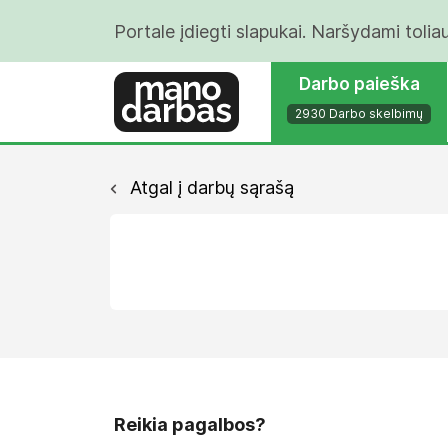
Portale įdiegti slapukai. Naršydami tolia
Darbo paieška
2930 Darbo skelbimų
Atgal į darbų sąrašą
Reikia pagalbos?