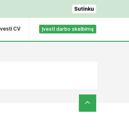
Sutinku
Įvesti CV
Įvesti darbo skelbimą