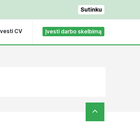
Sutinku
Įvesti CV
Įvesti darbo skelbimą