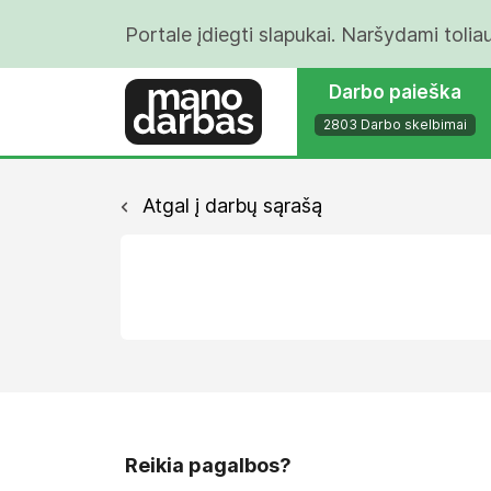
Portale įdiegti slapukai. Naršydami tolia
Darbo paieška
2803 Darbo skelbimai
Atgal į darbų sąrašą
Reikia pagalbos?