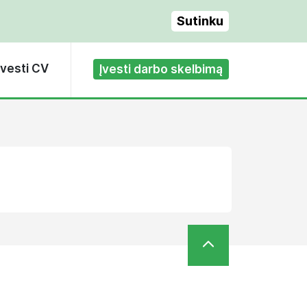
Sutinku
Įvesti CV
Įvesti darbo skelbimą