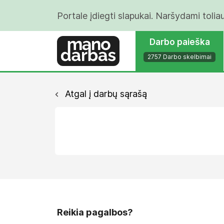
Portale įdiegti slapukai. Naršydami tolia
Darbo paieška
2757 Darbo skelbimai
Atgal į darbų sąrašą
Reikia pagalbos?