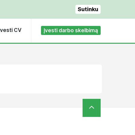
Sutinku
Įvesti CV
Įvesti darbo skelbimą