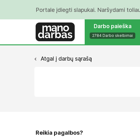
Portale įdiegti slapukai. Naršydami tolia
Darbo paieška
2784 Darbo skelbimai
Atgal į darbų sąrašą
Reikia pagalbos?