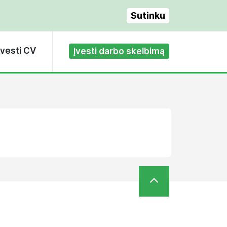
Sutinku
Įvesti CV
Įvesti darbo skelbimą