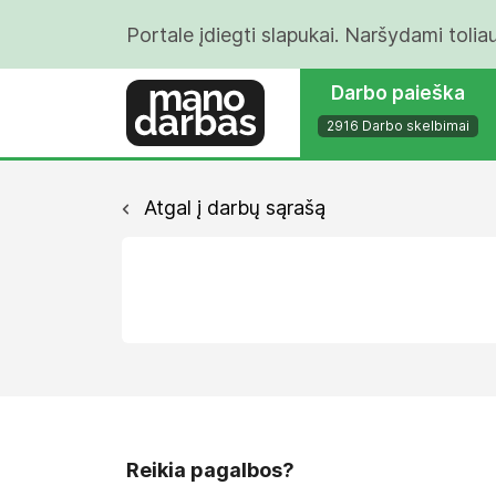
Portale įdiegti slapukai. Naršydami tolia
Darbo paieška
2916 Darbo skelbimai
Atgal į darbų sąrašą
Reikia pagalbos?