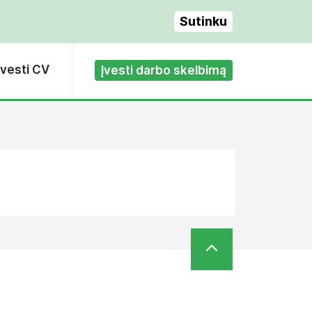
Sutinku
Įvesti CV
Įvesti darbo skelbimą