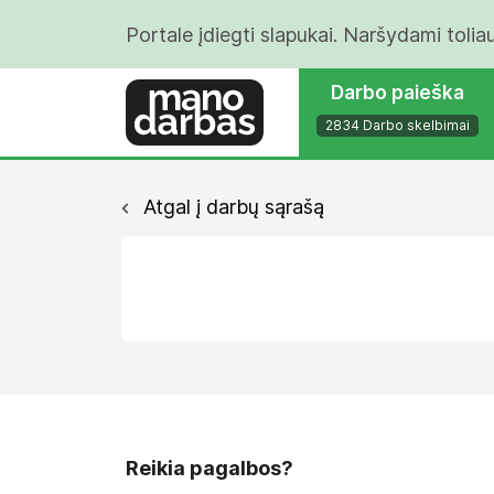
Portale įdiegti slapukai. Naršydami tolia
Darbo paieška
2834 Darbo skelbimai
Atgal į darbų sąrašą
Reikia pagalbos?