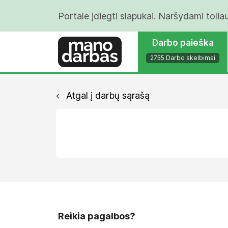
Portale įdiegti slapukai. Naršydami tolia
Darbo paieška
2755 Darbo skelbimai
Atgal į darbų sąrašą
Reikia pagalbos?