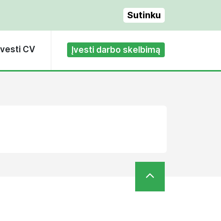
Sutinku
Įvesti CV
Įvesti darbo skelbimą