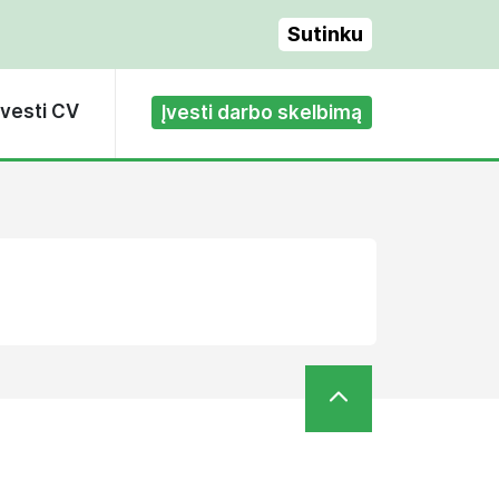
Sutinku
Įvesti CV
Įvesti darbo skelbimą