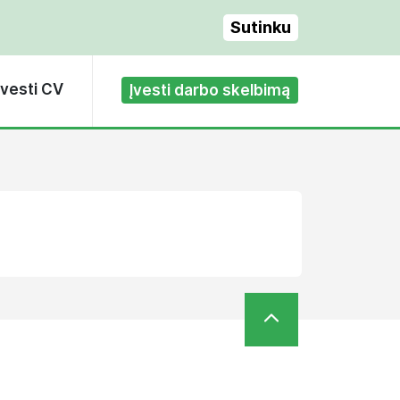
Sutinku
Įvesti CV
Įvesti darbo skelbimą