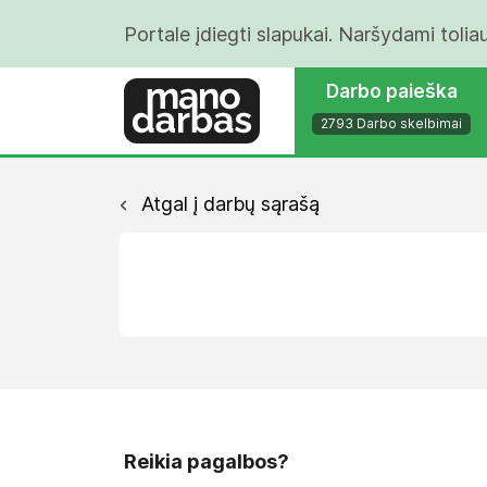
Portale įdiegti slapukai. Naršydami tolia
Darbo paieška
2793 Darbo skelbimai
Atgal į darbų sąrašą
Reikia pagalbos?