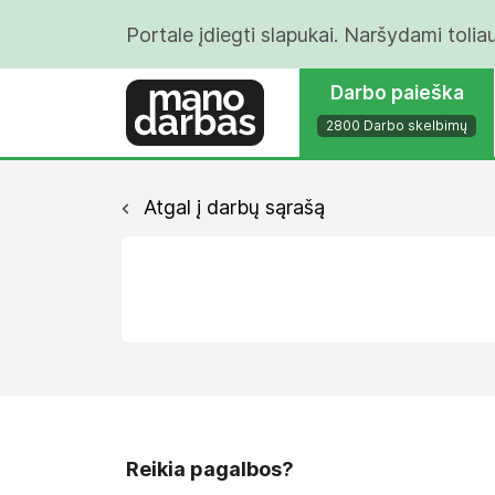
Portale įdiegti slapukai. Naršydami tolia
Darbo paieška
2800 Darbo skelbimų
Atgal į darbų sąrašą
Reikia pagalbos?