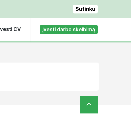
Sutinku
Įvesti CV
Įvesti darbo skelbimą