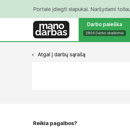
Portale įdiegti slapukai. Naršydami tolia
Darbo paieška
2804 Darbo skelbimai
Atgal į darbų sąrašą
Reikia pagalbos?