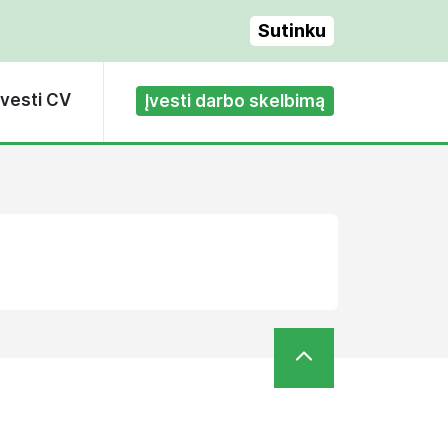
Sutinku
Įvesti CV
Įvesti darbo skelbimą