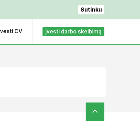
Sutinku
Įvesti CV
Įvesti darbo skelbimą