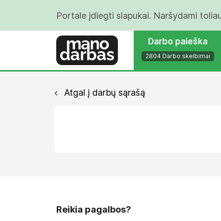
Portale įdiegti slapukai. Naršydami tolia
Darbo paieška
2804 Darbo skelbimai
Atgal į darbų sąrašą
Reikia pagalbos?