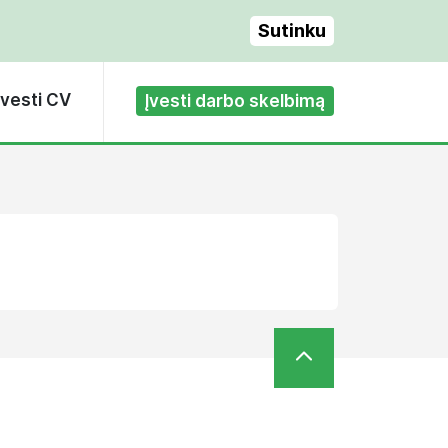
Sutinku
Įvesti CV
Įvesti darbo skelbimą