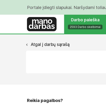
Portale įdiegti slapukai. Naršydami tolia
Darbo paieška
2593 Darbo skelbimai
Atgal į darbų sąrašą
Reikia pagalbos?